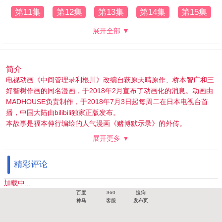
第11集
第12集
第13集
第14集
第15集
展开全部 ▼
简介
电视动画《中间管理录利根川》改编自萩原天晴原作、桥本智广和三
好智树作画的同名漫画，于2018年2月宣布了动画化的消息。动画由
MADHOUSE负责制作，于2018年7月3日起每周二在日本电视台首
播，中国大陆由bilibili独家正版发布。
本故事是福本伸行编绘的人气漫画《赌博默示录》的外传。
在帝爱集团会长·兵藤和尊的命令下，被交付了由债务者们进行的“死
展开更多 ▼
亡游戏”这一企划的干部·利根川幸雄！！立刻召开企划会议的利根
川，摆在他面前的是受难……！！烦闷……！！以及绝望……！！描
精彩评论
绘夹在会长与黑衣人之间苦恼不已的利根川的恶魔外传，动画化始
动……！！
加载中...
百度
360
搜狗
神马
客服
发布页