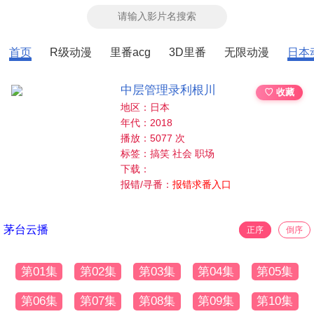
首页
R级动漫
里番acg
3D里番
无限动漫
日本
中层管理录利根川
♡ 收藏
地区：日本
年代：2018
播放：5077 次
标签：搞笑 社会 职场
下载：
报错/寻番：
报错求番入口
茅台云播
正序
倒序
第01集
第02集
第03集
第04集
第05集
第06集
第07集
第08集
第09集
第10集