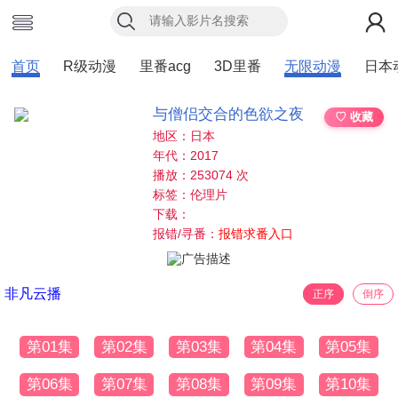
首页
R级动漫
里番acg
3D里番
无限动漫
日本
与僧侣交合的色欲之夜
♡ 收藏
地区：日本
年代：2017
播放：253074 次
标签：伦理片
下载：
报错/寻番：
报错求番入口
非凡云播
正序
倒序
第01集
第02集
第03集
第04集
第05集
第06集
第07集
第08集
第09集
第10集