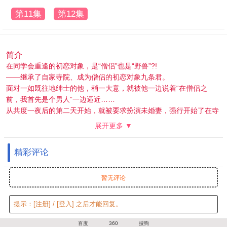
第11集
第12集
简介
在同学会重逢的初恋对象，是“僧侣”也是“野兽”?!
——继承了自家寺院、成为僧侣的初恋对象九条君。
面对一如既往地绅士的他，稍一大意，就被他一边说着“在僧侣之
前，我首先是个男人”一边逼近……
从共度一夜后的第二天开始，就被要求扮演未婚妻，强行开始了在寺
院的同居生活。
展开更多 ▼
在明明是僧侣却如同野兽般的他的攻势下，24小时都心动不止……
精彩评论
暂无评论
提示：
[注册]
/
[登入]
之后才能回复。
百度
360
搜狗