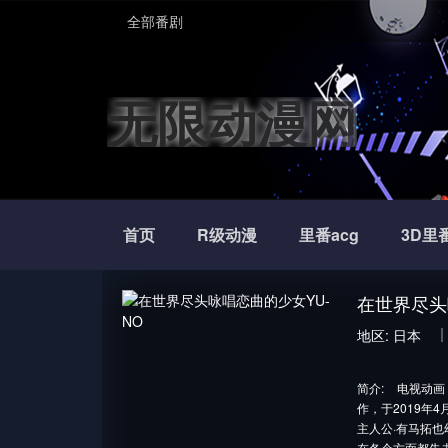
全部番剧
无限动漫网
首页
R级动漫
里番acg
3D里
在世界尽头
地区:
日本
简介:
电视动画
作，于2019年4
主人公·有马拓
在各个方面都失