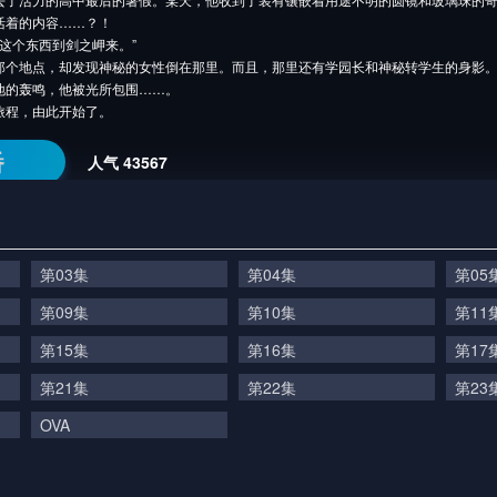
活着的内容……？！
着这个东西到剑之岬来。”
那个地点，却发现神秘的女性倒在那里。而且，那里还有学园长和神秘转学生的身影
地的轰鸣，他被光所包围……。
旅程，由此开始了。
番
人气
43567
第03集
第04集
第05
第09集
第10集
第11
第15集
第16集
第17
第21集
第22集
第23
OVA