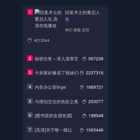
1
回复术士的重启人
生
奇幻 冒险 后宫
4012544
2
秘密任务～潜入搜查官
957238
3
今泉家好像成了辣妹们
2237316
4
内衣办公室linge
1889721
5
与僧侣交合的色欲之夜
253077
6
[图书室的女朋友]図
198948
7
[高清]关于唯一能让
1065446