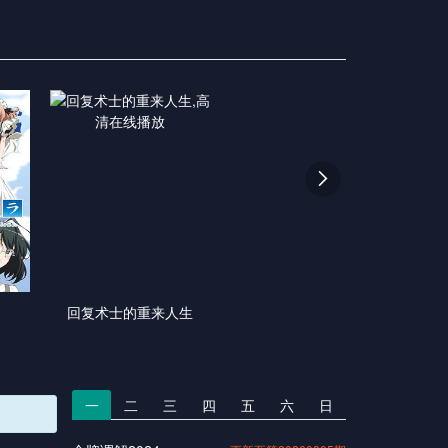

回复术士的重来人生
一
二
三
四
五
六
日