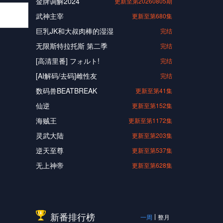
金牌调解2024
更新至第20260805期
武神主宰
更新至第680集
巨乳JK和大叔肉棒的湿湿
完结
无限斯特拉托斯 第二季
完结
[高清里番] フォルト!
完结
[AI解码/去码]雌性友
完结
数码兽BEATBREAK
更新至第41集
仙逆
更新至第152集
海贼王
更新至第1172集
灵武大陆
更新至第203集
逆天至尊
更新至第537集
无上神帝
更新至第628集
新番排行榜
一周
整月