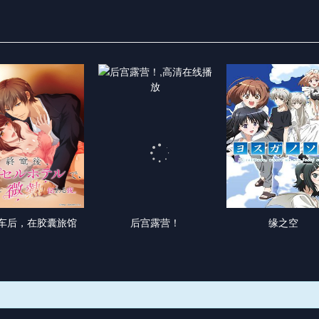
车后，在胶囊旅馆
后宫露营！
缘之空