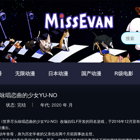
番
无限动漫
日本动漫
国产动漫
R级电影
咏唱恋曲的少女YU-NO
状态:
完结
年代:
2020
年
月
《世界尽头咏唱恋曲的少女YU-NO》改编自ELF开发的同名游戏，于2016年12月宣布
月播出。
也幼年丧母，身为历史学者的父亲也在两个月前因事故去世。
去了活力的高中最后的暑假。某天，他收到了装有镶嵌着用途不明的圆镜和玻璃珠的