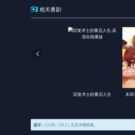
相关番剧

回复术士的重启人生
末班
提示：
[注册]
/
[登入]
之后才能回复。